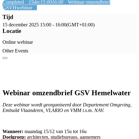
Completed
15
dec
15:00
16:00
Webinar omzendbrief
GSVH
webinar
Tijd
15 december 2025
15:00
-
16:00
(GMT+01:00)
Locatie
Online webinar
Other Events
Webinar omzendbrief GSV Hemelwater
Deze webinar wordt georganiseerd door Departement Omgeving,
Embuild Vlaanderen, VLARIO en VMM i.s.m. NAV.
Wanneer:
maandag 15/12 van 15u tot 16u
Doelgroep:
architecten, studiebureaus, aannemers